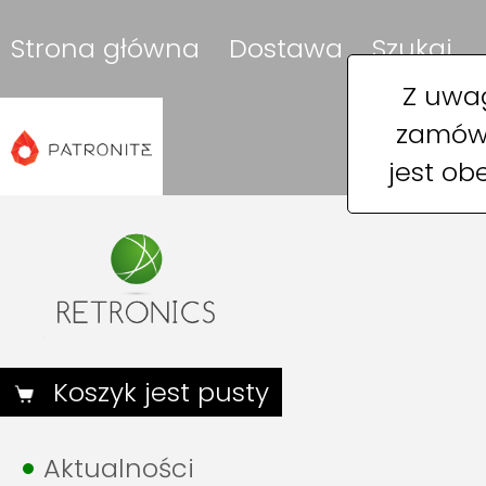
Strona główna
Dostawa
Szukaj
Z uwag
zamówi
jest ob
Koszyk jest pusty
Aktualności