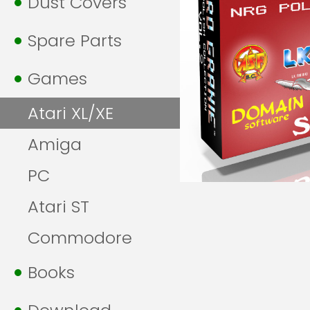
Dust Covers
Spare Parts
Games
Atari XL/XE
Amiga
PC
Atari ST
Commodore
Books