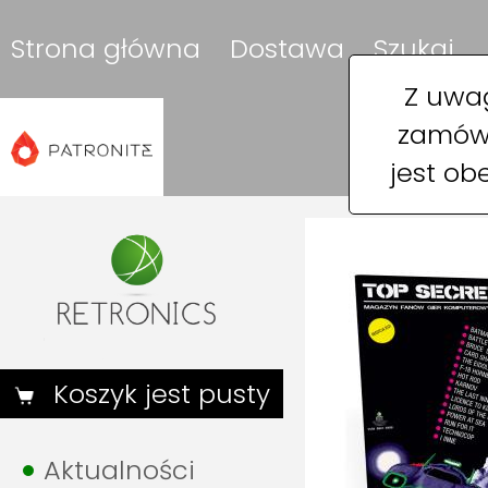
Strona główna
Dostawa
Szukaj
Z uwag
zamówi
jest ob
Koszyk jest pusty
Aktualności