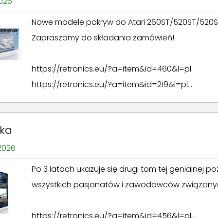
2026
Nowe modele pokryw do Atari 260ST/520ST/520ST+,
Zapraszamy do składania zamówień!
https://retronics.eu/?a=item&id=460&l=pl
https://retronics.eu/?a=item&id=219&l=pl...
żka
 2026
Po 3 latach ukazuje się drugi tom tej genialnej p
wszystkich pasjonatów i zawodowców związanyc
https://retronics.eu/?a=item&id=456&l=pl...