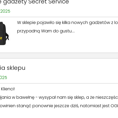
 gadżety Secret Service
 2025
W sklepie pojawiło się kilka nowych gadżetów z l
przypadną Wam do gustu....
ia sklepu
2025
Klienci!
ijania w bawełnę - wysypał nam się sklep, a że nieszczę
powinien stanąć ponownie jeszcze dziś, natomiast jest O