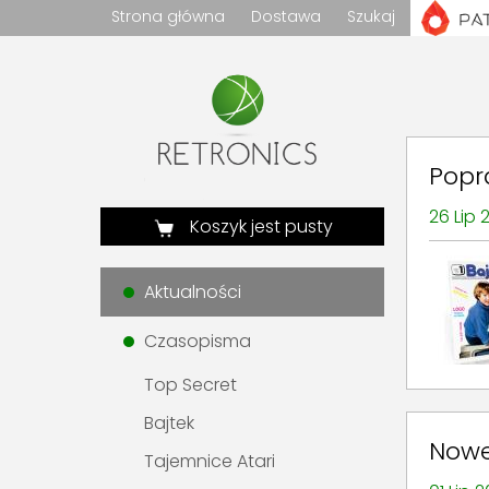
Strona główna
Dostawa
Szukaj
Popr
26 Lip 
Koszyk jest pusty
Aktualności
Czasopisma
Top Secret
Bajtek
Nowe
Tajemnice Atari