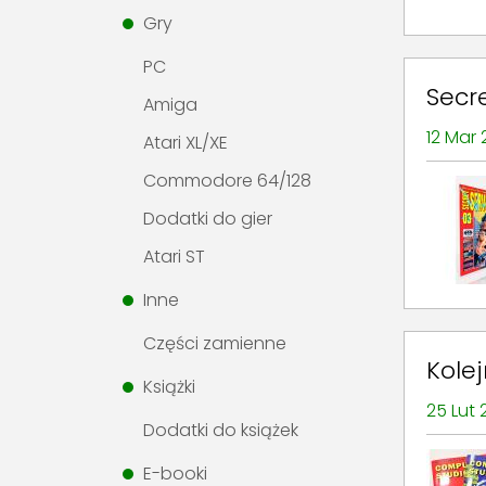
Gry
PC
Secr
Amiga
12 Mar
Atari XL/XE
Commodore 64/128
Dodatki do gier
Atari ST
Inne
Części zamienne
Kole
Książki
25 Lut
Dodatki do książek
E-booki