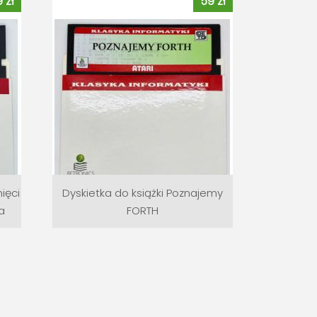
 zł
59 zł
ięci
Dyskietka do książki Poznajemy
a
FORTH