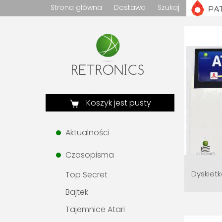
Strona główna
Dostawa
Szukaj
Koszyk jest pusty
Aktualności
Czasopisma
Dyskietk
Top Secret
Bajtek
Tajemnice Atari