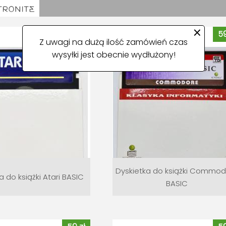
×
59 zł
59
Z uwagi na dużą ilość zamówień czas
wysyłki jest obecnie wydłużony!
Dyskietka do książki Commo
a do książki Atari BASIC
BASIC