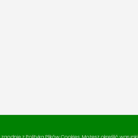
 i zgodnie z
Polityką Plików Cookies
. Możesz określić warun