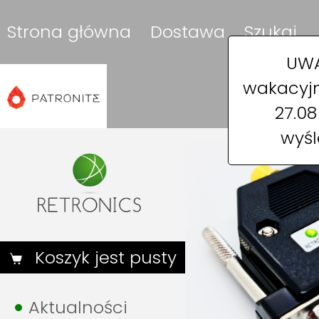
Strona główna
Dostawa
Szukaj
UWA
wakacyjn
27.0
wyśl
Koszyk jest pusty
Aktualności