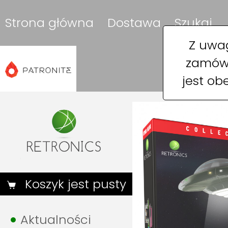
Strona główna
Dostawa
Szukaj
Z uwag
zamówi
jest ob
Koszyk jest pusty
Aktualności