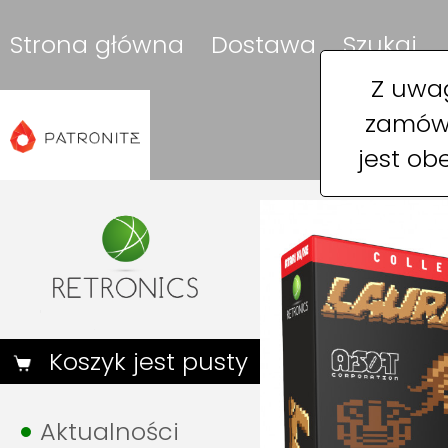
Strona główna
Dostawa
Szukaj
Z uwag
zamówi
jest ob
Koszyk jest pusty
Aktualności