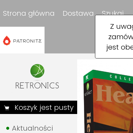
Strona główna
Dostawa
Szukaj
Z uwag
zamówi
jest ob
Koszyk jest pusty
Aktualności