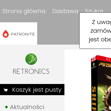
Strona główna
Dostawa
Szukaj
Z uwag
zamówi
jest ob
Koszyk jest pusty
Aktualności