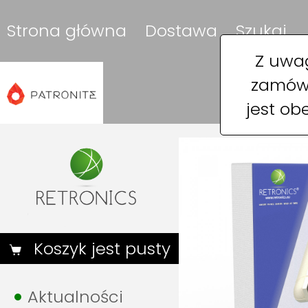
Strona główna
Dostawa
Szukaj
Z uwag
zamówi
jest ob
Koszyk jest pusty
Aktualności