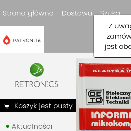
Strona główna
Dostawa
Szukaj
Z uwag
zamówi
jest ob
Koszyk jest pusty
Aktualności