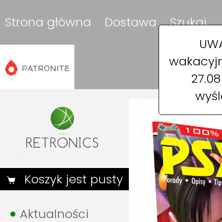
Strona główna
Dostawa
Szukaj
UWA
wakacyjn
27.0
wyśl
Koszyk jest pusty
Aktualności