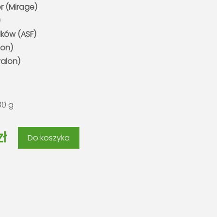
r (Mirage)
)
dków (ASF)
lon)
valon)
80 g
zł
Do koszyka