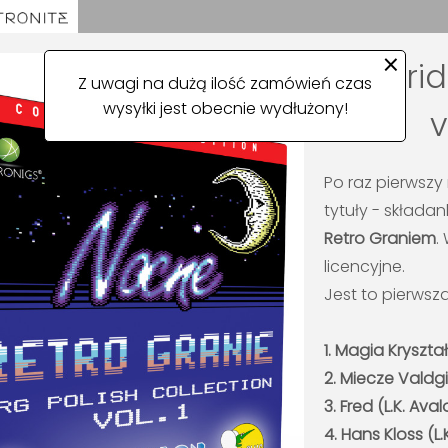
×
Kartri
Z uwagi na dużą ilość zamówień czas
wysyłki jest obecnie wydłużony!
v
Po raz pierwszy 
tytuły - skład
Retro Graniem
.
licencyjne.
Jest to pierwsza
1. Magia Kryształ
2. Miecze Valdgir
3. Fred (L.K. Ava
4. Hans Kloss (L.