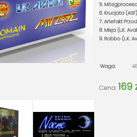
5. Mózgproceso
6. Krucjata (ASF
7. Artefakt Przo
8. Misja (L.K. Ava
9. Robbo (L.K. A
Waga:
4
169 
Cena: