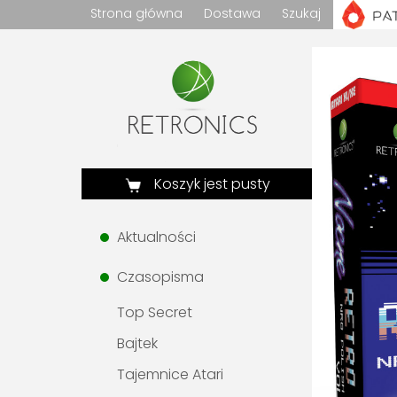
Strona główna
Dostawa
Szukaj
Koszyk jest pusty
Aktualności
Czasopisma
Top Secret
Bajtek
Tajemnice Atari