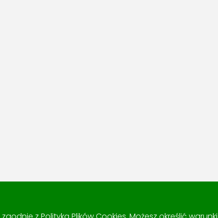
 i zgodnie z
Polityką Plików Cookies
. Możesz określić warun