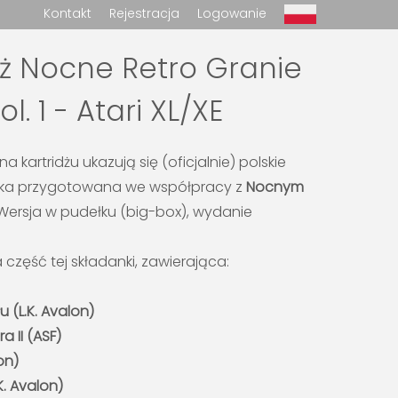
Kontakt
Rejestracja
Logowanie
dż Nocne Retro Granie
ol. 1 - Atari XL/XE
na kartridżu ukazują się (oficjalnie) polskie
anka przygotowana we współpracy z
Nocnym
 Wersja w pudełku (big-box), wydanie
 część tej składanki, zawierająca:
u (L.K. Avalon)
a II (ASF)
lon)
K. Avalon)