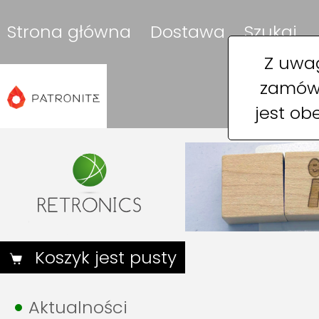
Strona główna
Dostawa
Szukaj
Z uwag
zamówi
jest ob
Koszyk jest pusty
Aktualności