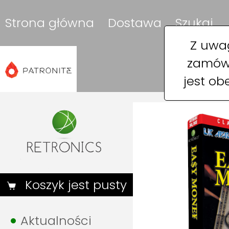
Strona główna
Dostawa
Szukaj
Z uwag
zamówi
jest ob
Koszyk jest pusty
Aktualności