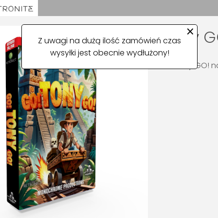
×
Tony GO
Z uwagi na dużą ilość zamówień czas
wysyłki jest obecnie wydłużony!
Gra Tony GO! na 