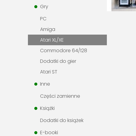
Gry
PC
Amiga
Atari XL/XE
Commodore 64/128
Dodatki do gier
Atari ST
Inne
Części zamienne
Książki
Dodatki do książek
E-booki