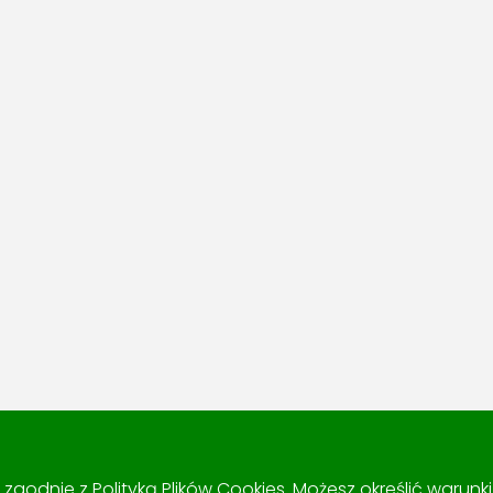
 i zgodnie z
Polityką Plików Cookies
. Możesz określić warun