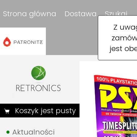
Strona główna
Dostawa
Szukaj
Z uwag
zamówi
jest ob
Koszyk jest pusty
Aktualności