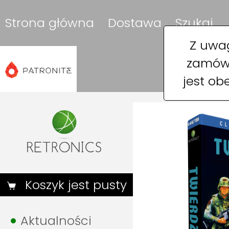
Strona główna
Dostawa
Szukaj
Z uwag
zamówi
jest ob
Koszyk jest pusty
Aktualności