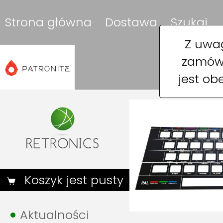
Strona główna
Dostawa
Szukaj
Z uwag
zamówi
jest ob
Koszyk jest pusty
Aktualności