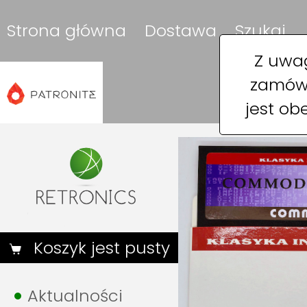
Strona główna
Dostawa
Szukaj
Z uwag
zamówi
jest ob
Koszyk jest pusty
Aktualności