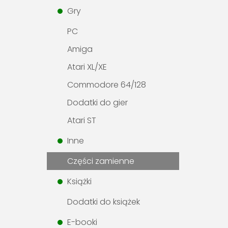
Gry
PC
Amiga
Atari XL/XE
Commodore 64/128
Dodatki do gier
Atari ST
Inne
Części zamienne
Książki
Dodatki do książek
E-booki