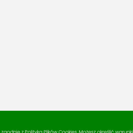
 i zgodnie z
Polityką Plików Cookies
. Możesz określić warun