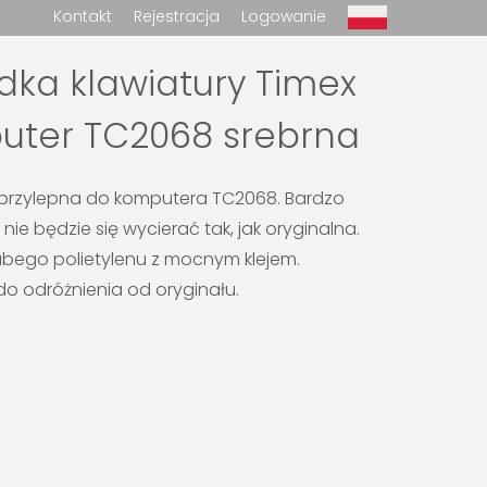
Kontakt
Rejestracja
Logowanie
dka klawiatury Timex
ter TC2068 srebrna
rzylepna do komputera TC2068. Bardzo
, nie będzie się wycierać tak, jak oryginalna.
bego polietylenu z mocnym klejem.
 do odróżnienia od oryginału.