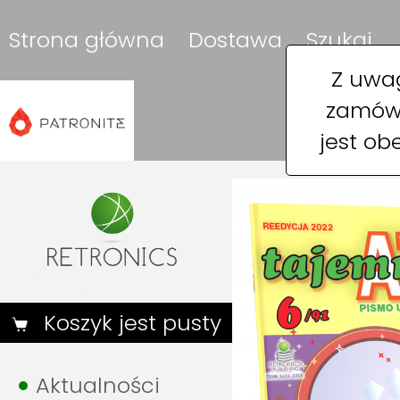
Strona główna
Dostawa
Szukaj
Z uwag
zamówi
jest ob
Koszyk jest pusty
Aktualności