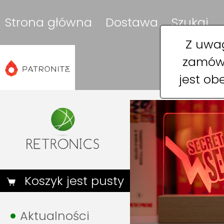
Strona główna
Dostawa
Szukaj
Z uwag
zamówi
jest ob
Koszyk jest pusty
Aktualności