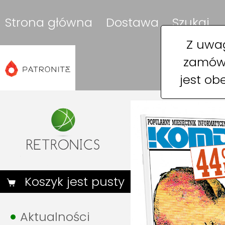
Strona główna
Dostawa
Szukaj
Z uwag
zamówi
jest ob
Koszyk jest pusty
Aktualności