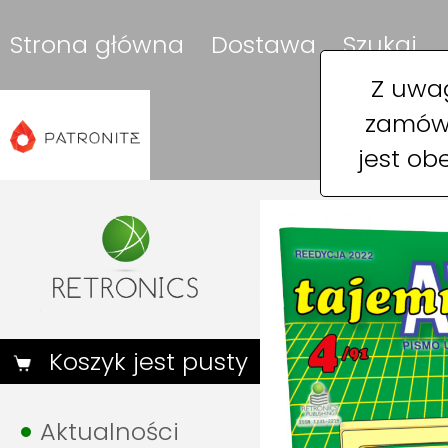
Strona główna
Dostawa
Szukaj
Z uwag
zamówi
jest ob
Koszyk jest pusty
Aktualności