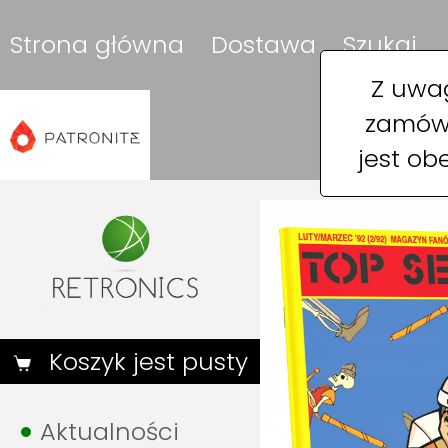
Strona główna
Dostawa
Szukaj
Z uwag
zamówi
jest ob
Koszyk jest pusty
Aktualności